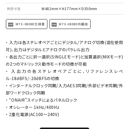
W482mm×H177mm×D350mm
外形寸法
MTX-0808D仕様書
MTX-0808D外観図
・ 入力は各ステレオペアごとにデジタル/アナログ切換(混在使用
可)、出力はデジタルとアナログのパラレル出力
・ 各出力ごとに択一選択(SINGLEモード)と加算選択(MIXモード)
の2つのマトリックス動作モードの切換が可能
・ 入出力の各ステレオペアごとに、リファレンスレベ
ル-18dBFS/-20dBFSの切換
・ インターナルクロック同期/入力AES3同期/外部ビデオ同期/外
部ワードクロック同期
・ “ONAIR”スイッチによるパネルロック
・ オシレーター 1kHz/400Hz
・ 2重化電源(AC100～240V)