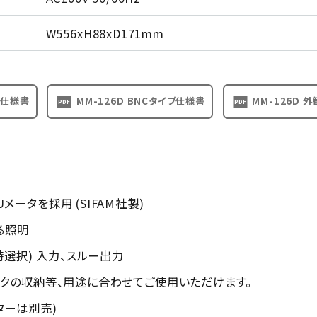
W556xH88xD171mm
プ仕様書
MM-126D BNCタイプ仕様書
MM-126D 
メータを採用 (SIFAM社製)
る照明
注時選択) 入力、スルー出力
ックの収納等、用途に合わせてご使用いただけます。
ターは別売)