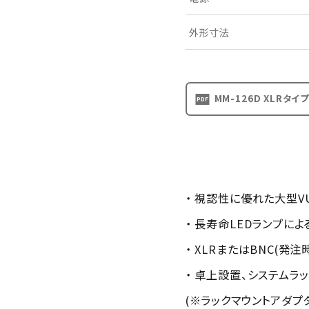
外形寸法
MM-126D XLRタイ
・ 視認性に優れた大型VU
・ 長寿命LEDランプによ
・ XLRまたはBNC(発
・ 卓上設置、システムラ
(※ラックマウントアダプ