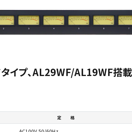
イプ、AL29WF/AL19WF搭
定 格
AC100V 50/60Hz