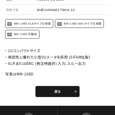
W482xH44xD170mm 1U
外形寸法
MM-104D XLRタイプ仕様書
MM-104D BNCタイプ仕様書
MM-104D 外観図
・ 1Uコンパクトサイズ
・ 視認性に優れた小型VUメータを採用 (SIFAM社製)
・ XLRまたはBNC (発注時選択) 入力、スルー出力
写真はMM-108D
戻る