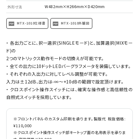
W482mm×H266mm×D420mm
外形寸法
MTX-1010仕様書
MTX-1010外観図
・ 各出力ごとに、択一選択(SINGLEモード)と、加算選択(MIXモー
ド)の
2つのマトリックス動作モードの切換えが可能です。
・ 全ての出力に10ドットLEDバーグラフメータを装備しています。
・ それぞれの入出力に対してレベル調整が可能です。
入力は±12dB、出力は-∞～+10dBの範囲で設定頂けます。
・ クロスポイント操作スイッチには、確実な操作感と高信頼性の
自照式スイッチを採用しています。
※フロントパネルのカスタム印刷を承ります。製版代 税抜価格:
¥110,000
※クロスポイント操作スイッチ部キートップ面の名称表示を承りま