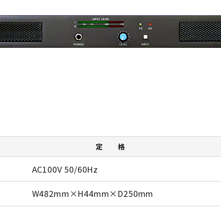
定 格
AC100V 50/60Hz
W482mm×H44mm×D250mm