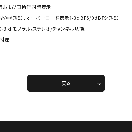
換表示および両動作同時表示
秒/∞切換）、オーバーロード表示（-3dBFS/0dBFS切換）
S-3id モノラル/ステレオ/チャンネル切換）
ル付属
戻る