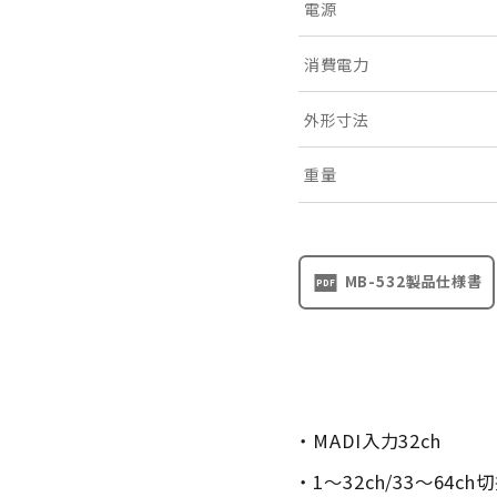
電源
消費電力
外形寸法
重量
MB-532製品仕様書
・ MADI入力32ch
・ 1〜32ch/33〜64c