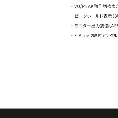
・ VU/PEAK動作切
・ ピークホールド表示（3
・ モニター出力装備（AE
・ EIAラック取付アング