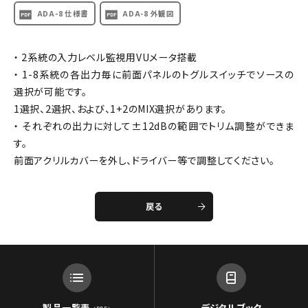
ADA-8 仕様書
ADA-8 外観図
・ 2系統の入力レベル監視用VUメータ搭載
・ 1-8系統の各出力毎に前面パネルのトグルスイッチでソースの
選択が可能です。
1選択、2選択、および、1+2のMIX選択があります。
・ それぞれの出力に対して±12dBの範囲でトリム調整ができま
す。
前面アクリルカバーを外し、ドライバー等で調整してください。
戻る
製品一覧表
デジタルブック